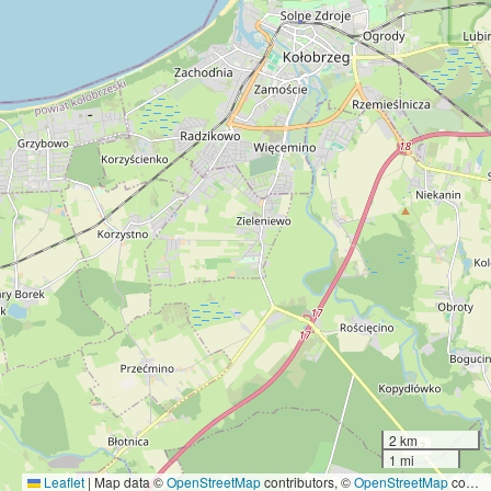
2 km
1 mi
Leaflet
|
Map data ©
OpenStreetMap
contributors, ©
OpenStreetMap
contributors