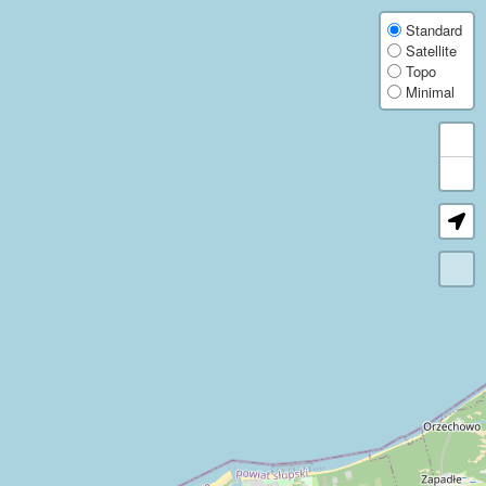
Explore 430,000+ wind turbines worldwide. Get detailed data on manufacturer, op
Weltweite Karte mit über 430.000 Windkraftanlagen. Details zu Hersteller, Betre
Carte mondiale de plus de 430 000 éoliennes. Détails sur le fabricant, l'exploitan
Mapa mundial con más de 430.000 aerogeneradores. Datos de OpenStreetMap sobre
Mappa mondiale con oltre 430.000 turbine eoliche. Dati OpenStreetMap su produtt
Wereldkaart met meer dan 430.000 windturbines. OpenStreetMap-gegevens over fab
Mapa świata z ponad 430 000 turbin wiatrowych. Dane z OpenStreetMap o produce
世界中の43万基以上の風車を掲載した地図です。製造元、運営者、定格出力、寸法など
全球风机地图，收录超过 43 万台风机。查看来自 OpenStreetMap 的制造商
Карта мира с более чем 430 000 ветротурбин. Подробные данные OpenStreet
Карта світу з понад 430 000 вітротурбін. Детальні дані OpenStreetMap про в
World Wind Turbine Map
Standard
Satellite
Topo
Explore more than 430,000 wind turbines worldwide with this free interactive wind 
Minimal
The map is useful for wind energy professionals, researchers, local communities, t
OpenStreetMap wind turbine data
Coverage and attribute completeness vary by region because the dataset is based 
FAQ, licence, and privacy
Read the FAQ for details about data sources, update cadence, exports, and data quali
Wind Turbine Map FAQ
Data licence and terms
Privacy information
Impressum