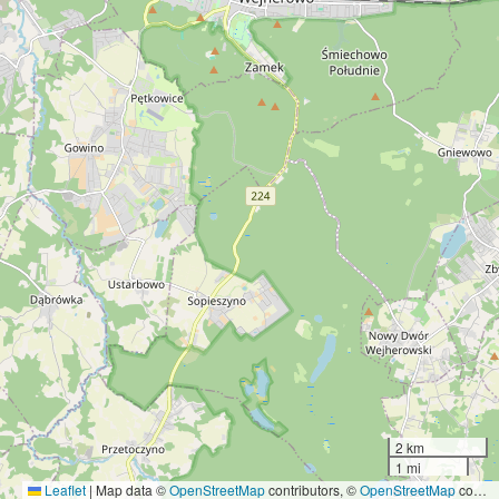
2 km
1 mi
Leaflet
|
Map data ©
OpenStreetMap
contributors, ©
OpenStreetMap
contributors