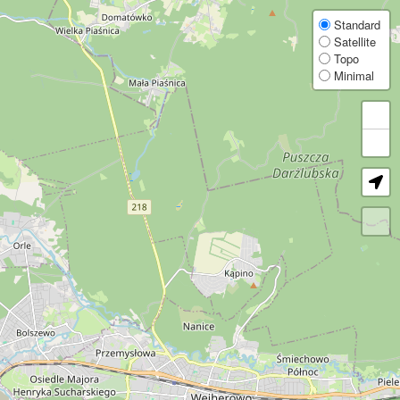
Explore 430,000+ wind turbines worldwide. Get detailed data on manufacturer, op
Weltweite Karte mit über 430.000 Windkraftanlagen. Details zu Hersteller, Betre
Carte mondiale de plus de 430 000 éoliennes. Détails sur le fabricant, l'exploitan
Mapa mundial con más de 430.000 aerogeneradores. Datos de OpenStreetMap sobre
Mappa mondiale con oltre 430.000 turbine eoliche. Dati OpenStreetMap su produtt
Wereldkaart met meer dan 430.000 windturbines. OpenStreetMap-gegevens over fab
Mapa świata z ponad 430 000 turbin wiatrowych. Dane z OpenStreetMap o produce
世界中の43万基以上の風車を掲載した地図です。製造元、運営者、定格出力、寸法など
全球风机地图，收录超过 43 万台风机。查看来自 OpenStreetMap 的制造商
Карта мира с более чем 430 000 ветротурбин. Подробные данные OpenStreet
Карта світу з понад 430 000 вітротурбін. Детальні дані OpenStreetMap про в
World Wind Turbine Map
Standard
Satellite
Topo
Explore more than 430,000 wind turbines worldwide with this free interactive wind 
Minimal
The map is useful for wind energy professionals, researchers, local communities, t
OpenStreetMap wind turbine data
Coverage and attribute completeness vary by region because the dataset is based 
FAQ, licence, and privacy
Read the FAQ for details about data sources, update cadence, exports, and data quali
Wind Turbine Map FAQ
Data licence and terms
Privacy information
Impressum