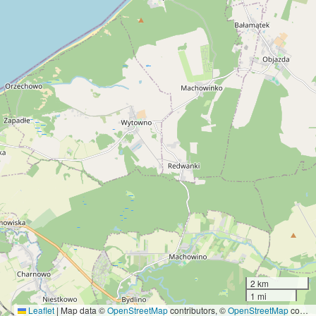
2 km
1 mi
Leaflet
|
Map data ©
OpenStreetMap
contributors, ©
OpenStreetMap
contributors