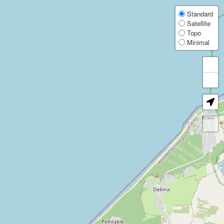
Explore 430,000+ wind turbines worldwide. Get detailed data on manufacturer, op
Weltweite Karte mit über 430.000 Windkraftanlagen. Details zu Hersteller, Betre
Carte mondiale de plus de 430 000 éoliennes. Détails sur le fabricant, l'exploitan
Mapa mundial con más de 430.000 aerogeneradores. Datos de OpenStreetMap sobre
Mappa mondiale con oltre 430.000 turbine eoliche. Dati OpenStreetMap su produtt
Wereldkaart met meer dan 430.000 windturbines. OpenStreetMap-gegevens over fab
Mapa świata z ponad 430 000 turbin wiatrowych. Dane z OpenStreetMap o produce
世界中の43万基以上の風車を掲載した地図です。製造元、運営者、定格出力、寸法など
全球风机地图，收录超过 43 万台风机。查看来自 OpenStreetMap 的制造商
Карта мира с более чем 430 000 ветротурбин. Подробные данные OpenStreet
Карта світу з понад 430 000 вітротурбін. Детальні дані OpenStreetMap про в
World Wind Turbine Map
Standard
Satellite
Topo
Explore more than 430,000 wind turbines worldwide with this free interactive wind 
Minimal
The map is useful for wind energy professionals, researchers, local communities, t
OpenStreetMap wind turbine data
Coverage and attribute completeness vary by region because the dataset is based 
FAQ, licence, and privacy
Read the FAQ for details about data sources, update cadence, exports, and data quali
Wind Turbine Map FAQ
Data licence and terms
Privacy information
Impressum