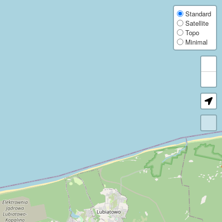
Explore 430,000+ wind turbines worldwide. Get detailed data on manufacturer, op
Weltweite Karte mit über 430.000 Windkraftanlagen. Details zu Hersteller, Betre
Carte mondiale de plus de 430 000 éoliennes. Détails sur le fabricant, l'exploitan
Mapa mundial con más de 430.000 aerogeneradores. Datos de OpenStreetMap sobre
Mappa mondiale con oltre 430.000 turbine eoliche. Dati OpenStreetMap su produtt
Wereldkaart met meer dan 430.000 windturbines. OpenStreetMap-gegevens over fab
Mapa świata z ponad 430 000 turbin wiatrowych. Dane z OpenStreetMap o produce
世界中の43万基以上の風車を掲載した地図です。製造元、運営者、定格出力、寸法など
全球风机地图，收录超过 43 万台风机。查看来自 OpenStreetMap 的制造商
Карта мира с более чем 430 000 ветротурбин. Подробные данные OpenStreet
Карта світу з понад 430 000 вітротурбін. Детальні дані OpenStreetMap про в
World Wind Turbine Map
Standard
Satellite
Topo
Explore more than 430,000 wind turbines worldwide with this free interactive wind 
Minimal
The map is useful for wind energy professionals, researchers, local communities, t
OpenStreetMap wind turbine data
Coverage and attribute completeness vary by region because the dataset is based 
FAQ, licence, and privacy
Read the FAQ for details about data sources, update cadence, exports, and data quali
Wind Turbine Map FAQ
Data licence and terms
Privacy information
Impressum