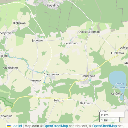
2 km
1 mi
Leaflet
|
Map data ©
OpenStreetMap
contributors, ©
OpenStreetMap
contributors