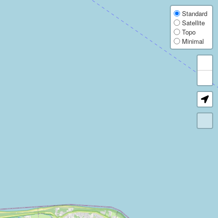
Explore 430,000+ wind turbines worldwide. Get detailed data on manufacturer, op
Weltweite Karte mit über 430.000 Windkraftanlagen. Details zu Hersteller, Betre
Carte mondiale de plus de 430 000 éoliennes. Détails sur le fabricant, l'exploitan
Mapa mundial con más de 430.000 aerogeneradores. Datos de OpenStreetMap sobre
Mappa mondiale con oltre 430.000 turbine eoliche. Dati OpenStreetMap su produtt
Wereldkaart met meer dan 430.000 windturbines. OpenStreetMap-gegevens over fab
Mapa świata z ponad 430 000 turbin wiatrowych. Dane z OpenStreetMap o produce
世界中の43万基以上の風車を掲載した地図です。製造元、運営者、定格出力、寸法など
全球风机地图，收录超过 43 万台风机。查看来自 OpenStreetMap 的制造商
Карта мира с более чем 430 000 ветротурбин. Подробные данные OpenStreet
Карта світу з понад 430 000 вітротурбін. Детальні дані OpenStreetMap про в
World Wind Turbine Map
Standard
Satellite
Topo
Explore more than 430,000 wind turbines worldwide with this free interactive wind 
Minimal
The map is useful for wind energy professionals, researchers, local communities, t
OpenStreetMap wind turbine data
Coverage and attribute completeness vary by region because the dataset is based 
FAQ, licence, and privacy
Read the FAQ for details about data sources, update cadence, exports, and data quali
Wind Turbine Map FAQ
Data licence and terms
Privacy information
Impressum