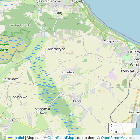
2 km
1 mi
Leaflet
|
Map data ©
OpenStreetMap
contributors, ©
OpenStreetMap
contributors