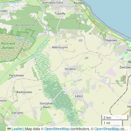
2 km
1 mi
Leaflet
|
Map data ©
OpenStreetMap
contributors, ©
OpenStreetMap
contributors